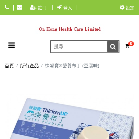
註冊
登入
設定
Toggle navigation
0
☰
首頁
所有產品
快凝寶®營養布丁 (豆腐味)