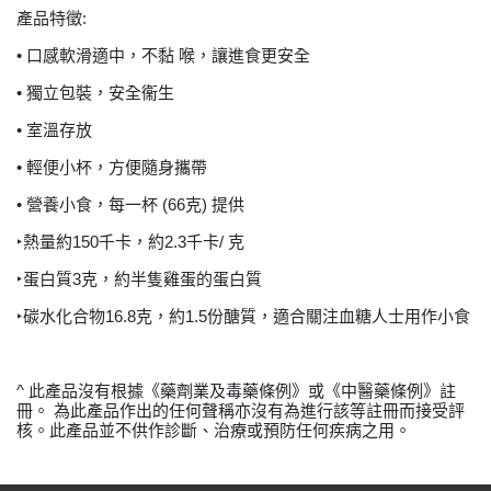
產品特徵:
• 口感軟滑適中，不黏 喉，讓進食更安全
• 獨立包裝，安全衞生
• 室溫存放
• 輕便小杯，方便隨身攜帶
• 營養小食，每一杯 (66克) 提供
‣熱量約150千卡，約2.3千卡/ 克
‣蛋白質3克，約半隻雞蛋的蛋白質
‣碳水化合物16.8克，約1.5份醣質，適合關注血糖人士用作小食
^ 此產品沒有根據《藥劑業及毒藥條例》或《中醫藥條例》註
冊。 為此產品作出的任何聲稱亦沒有為進行該等註冊而接受評
核。此產品並不供作診斷、治療或預防任何疾病之用。