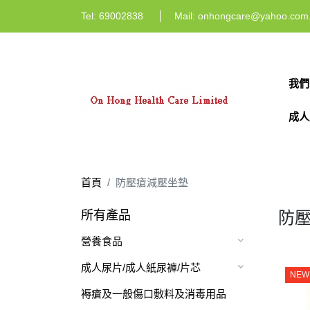
Tel:
69002838
Mail:
onhongcare@yahoo.com
我們
成人
首頁
防壓瘡減壓坐墊
所有產品
防
營養食品
成人尿片/成人紙尿褲/片芯
NEW
褥瘡及一般傷口敷料及消毒用品