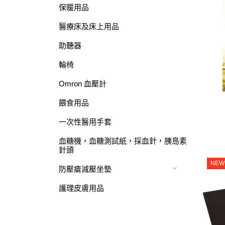
保暖用品
醫療床及床上用品
助聽器
輪椅
Omron 血壓計
餵食用品
一次性醫用手套
血糖機，血糖測試紙，採血針，胰島素
針頭
NEW
防壓瘡減壓坐墊
護理皮膚用品