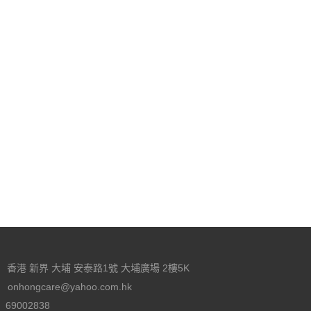
香港 新界 大埔 安泰路1號 大埔廣場 2樓5K
onhongcare@yahoo.com.hk
69002838