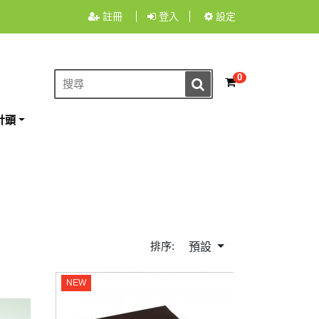
註冊
登入
設定
0
針頭
排序:
預設
NEW