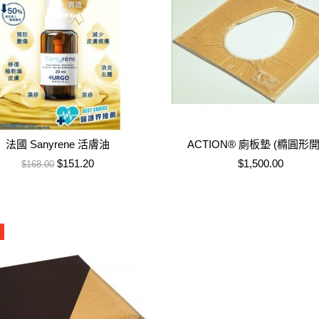
法國 Sanyrene 活膚油
ACTION® 廁板墊 (橢圓形開
售價
特價
售價
$151.20
$1,500.00
$168.00