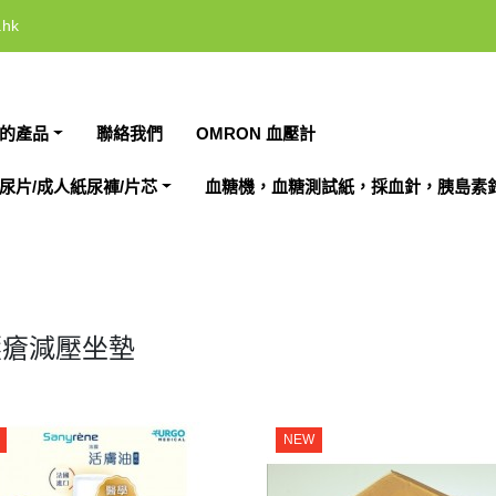
.hk
的產品
聯絡我們
OMRON 血壓計
尿片/成人紙尿褲/片芯
血糖機，血糖測試紙，採血針，胰島素
壓瘡減壓坐墊
NEW