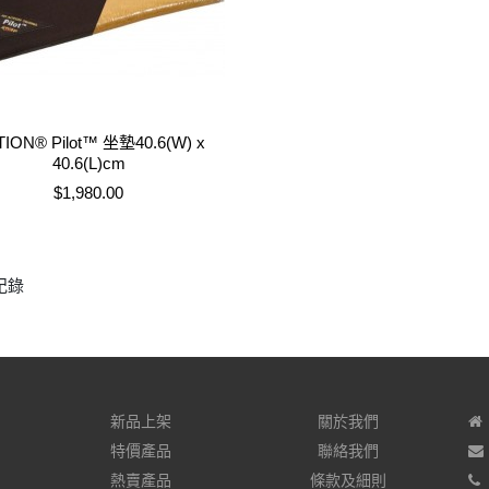
ION® Pilot™ 坐墊40.6(W) x
40.6(L)cm
售價
$1,980.00
紀錄
新品上架
關於我們
特價產品
聯絡我們
熱賣產品
條款及細則