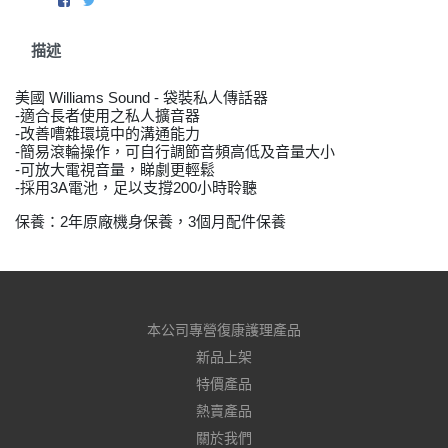
描述
美國 Williams Sound - 袋裝私人傳話器
-適合長者使用之私人擴音器
-改善嘈雜環境中的溝通能力
-簡易滾輪操作，可自行調節音頻高低及音量大小
-可放大電視音量，睇劇更輕鬆
-採用3A電池，足以支撐200小時聆聽
保養：2年原廠機身保養，3個月配件保養
本公司專營復康護理產品
新品上架
特價產品
熱賣產品
關於我們