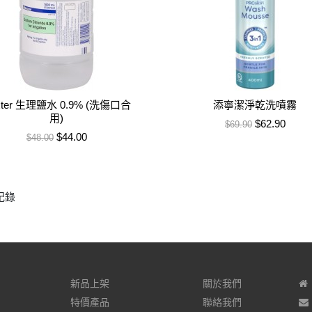
xter 生理鹽水 0.9% (洗傷口合
添寧潔淨乾洗噴霧
用)
售價
特價
$62.90
$69.90
售價
特價
$44.00
$48.00
紀錄
新品上架
關於我們
特價產品
聯絡我們