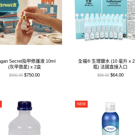
agan Secret指甲修護液 10ml
全福® 生理鹽水 (10 毫升 x 2
(灰甲救星) x 2盒
瓶) 法國直接入口
售價
特價
售價
特價
$750.00
$64.00
$900.00
$88.00
NEW