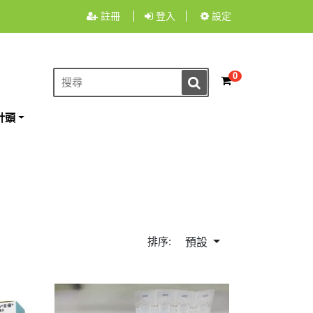
註冊
登入
設定
0
針頭
排序:
預設