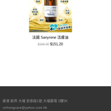
法國 Sanyrene 活膚油
售價
特價
$151.20
$168.00
香港 新界 大埔 安泰路1號 大埔廣場 2樓5K
onhongcare@yahoo.com.hk