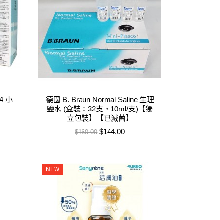
4 小
德國 B. Braun Normal Saline 生理
鹽水 (盒裝：32支，10ml/支)【獨
立包裝】【已滅菌】
售價
特價
$144.00
$160.00
NEW