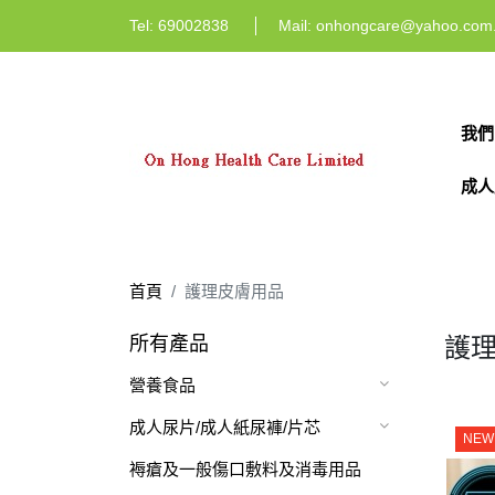
Tel:
69002838
Mail:
onhongcare@yahoo.com
我們
成人
首頁
護理皮膚用品
所有產品
護
營養食品
成人尿片/成人紙尿褲/片芯
NEW
褥瘡及一般傷口敷料及消毒用品