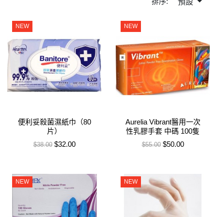
排序:
預設
NEW
NEW
便利妥殺菌濕紙巾（80
Aurelia Vibrant醫用一次
片）
性乳膠手套 中碼 100隻
售價
特價
售價
特價
$32.00
$50.00
$38.00
$55.00
NEW
NEW