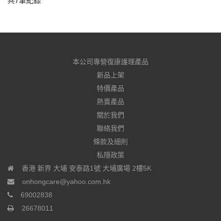
共7筆紀錄
本公司專營復康護理產品
新品上架
特價產品
熱賣產品
關於我們
聯絡我們
條款及細則
私隱政策
香港 新界 大埔 安泰路1號 大埔廣場 2樓5K
onhongcare@yahoo.com.hk
69002838
26678011