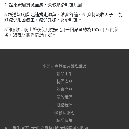
4. 超柔親膚質感面層，柔軟順滑呵護肌膚。
5.超透氣底膜,迅速排走濕氣，清爽舒適。6. 抑制吸收因子， 能
夠減少細菌滋生，減少異味，安心呵護。
5回吸收，晚上整夜使用更安心 (一回尿量約為150cc) 只供參
考，須視乎實際情況而定。
本公司專營復康護理產品
新品上架
特價產品
熱賣產品
關於我們
聯絡我們
條款及細則
私隱政策
香港 新界 大埔 安泰路1號 大埔廣場 2樓5K