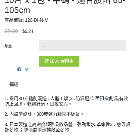
10片 x 1包 - 中碼 - 適合腰圍 65-
105cm
產品編號: 126-DI-N-M
$7.80
$6.24
數量
加入購物車
描述
1. 採用3D立體防漏邊 : 人體工學(3D防漏邊)全面阻擋側漏,有效
防止回滲，乾爽舒適，日夜安心。
2. 內褲型設計，360度彈力腰圍不繃緊。
3. 日本製造之高密度超強吸收晶體，強勁鎖水,革命性3D 懸浮設
計芯體,引導液體瞬速擴散至芯體