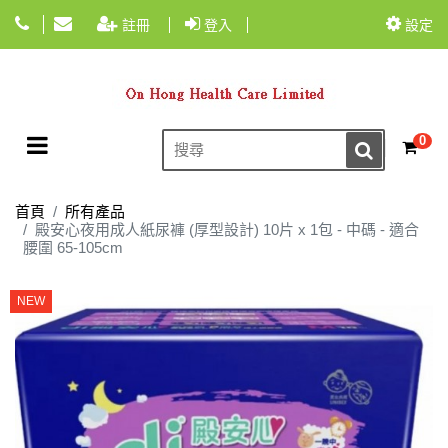
註冊
登入
設定
Toggle navigation
0
☰
首頁
所有產品
殿安心夜用成人紙尿褲 (厚型設計) 10片 x 1包 - 中碼 - 適合
腰圍 65-105cm
NEW