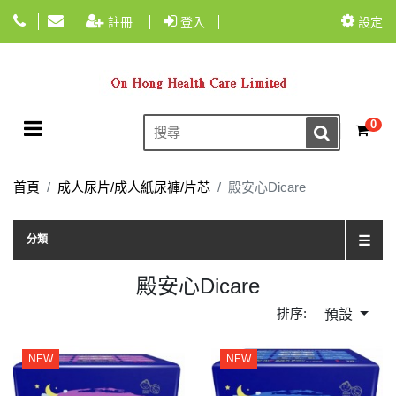
註冊
登入
設定
Toggle navigation
0
☰
首頁
成人尿片/成人紙尿褲/片芯
殿安心Dicare
TOG
分類
☰
殿安心Dicare
排序:
預設
NEW
NEW