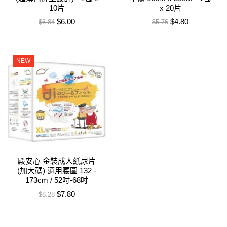
10片
x 20片
售價
特價
售價
特價
$6.00
$4.80
$6.84
$5.76
NEW
殿安心 金裝成人紙尿片
(加大碼) 適用腰圍 132 ‑
173cm / 52吋‑68吋
售價
特價
$7.80
$8.28